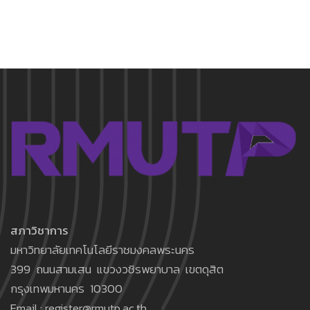
สภาวิชาการ
มหาวิทยาลัยเทคโนโลยีราชมงคลพระนคร
399 ถนนสามเสน แขวงวชิรพยาบาล เขตดุสิต
กรุงเทพมหานคร 10300
Email : register@rmutp.ac.th