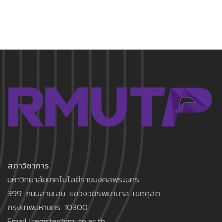
สภาวิชาการ
มหาวิทยาลัยเทคโนโลยีราชมงคลพระนคร
399 ถนนสามเสน แขวงวชิรพยาบาล เขตดุสิต
กรุงเทพมหานคร 10300
Email : register@rmutp.ac.th