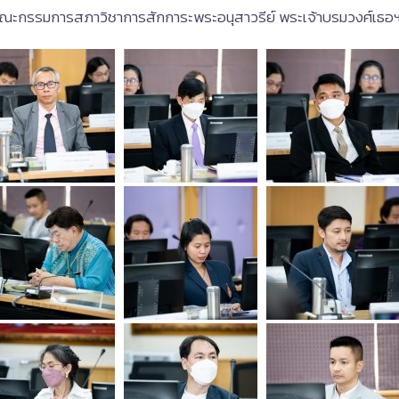
ีมคณะกรรมการสภาวิชาการสักการะพระอนุสาวรีย์ พระเจ้าบรมวงศ์เธอฯ