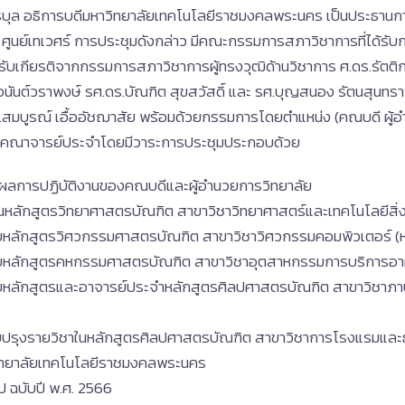
วัชรบุล อธิการบดีมหาวิทยาลัยเทคโนโลยีราชมงคลพระนคร เป็นประธาน
 ศูนย์เทเวศร์ การประชุมดังกล่าว มีคณะกรรมการสภาวิชาการที่ได้รับ
ับเกียรติจากกรรมการสภาวิชาการผู้ทรงวุฒิด้านวิชาการ ศ.ดร.รัตติกร
 อนันต์วราพงษ์ รศ.ดร.บัณฑิต สุขสวัสดิ์ และ รศ.บุญสนอง รัตนสุนทร
.สมบูรณ์ เอื้ออัชฌาสัย พร้อมด้วยกรรมการโดยตำแหน่ง (คณบดี ผู้อ
กคณาจารย์ประจำโดยมีวาระการประชุมประกอบด้วย
ินผลการปฏิบัติงานของคณบดีและผู้อำนวยการวิทยาลัย
ในหลักสูตรวิทยาศาสตรบัณฑิต สาขาวิชาวิทยาศาสตร์และเทคโนโลยีสิ่ง
อบหลักสูตรวิศวกรรมศาสตรบัณฑิต สาขาวิชาวิศวกรรมคอมพิวเตอร์ (ห
อบหลักสูตรคหกรรมศาสตรบัณฑิต สาขาวิชาอุตสาหกรรมการบริการอาหา
อบหลักสูตรและอาจารย์ประจำหลักสูตรศิลปศาสตรบัณฑิต สาขาวิชาภา
รุงรายวิชาในหลักสูตรศิลปศาสตรบัณฑิต สาขาวิชาการโรงแรมและธุร
วิทยาลัยเทคโนโลยีราชมงคลพระนคร
 ฉบับปี พ.ศ. 2566