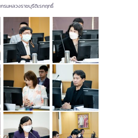
กรมหลวงราชบุรีดิเรกฤทธิ์