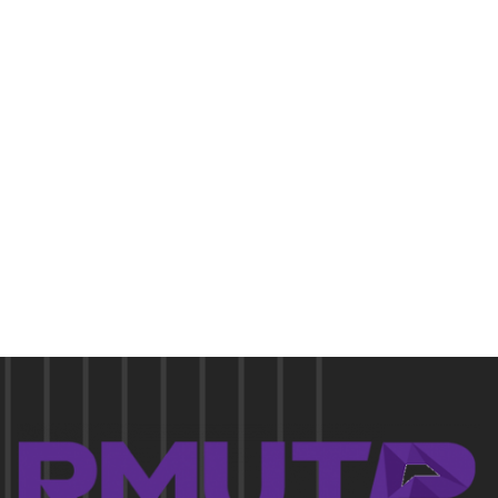
Pellentesque in ipsum id orc.
Mon - Sat 8:00 - 17:30,
Sunday - CLOSED