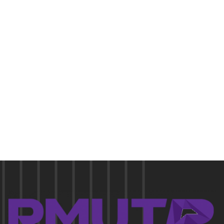
Pellentesque in ipsum id orc.
Mon - Sat 8:00 - 17:30,
Sunday - CLOSED